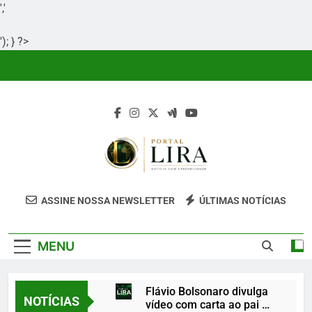
','
'); } ?>
Skip
to
content
Portal Lira
Portal Lira É Um Site Informativo
ASSINE NOSSA NEWSLETTER
ÚLTIMAS NOTÍCIAS
Dedicado À Produção E Divulgação De
Conteúdos Relevantes, Com Foco Em
MENU
Clareza, Responsabilidade E Uma Boa
Experiência Para O Leitor.
Flávio Bolsonaro divulga
NOTÍCIAS
vídeo com carta ao pai e