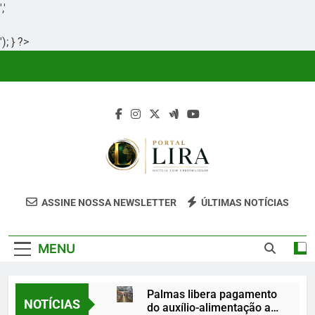
','
'); } ?>
Skip
to
content
Portal Lira
Portal Lira É Um Site Informativo
ASSINE NOSSA NEWSLETTER
ÚLTIMAS NOTÍCIAS
Dedicado À Produção E Divulgação De
Conteúdos Relevantes, Com Foco Em
MENU
Clareza, Responsabilidade E Uma Boa
Experiência Para O Leitor.
Palmas libera pagamento
NOTÍCIAS
do auxílio-alimentação a