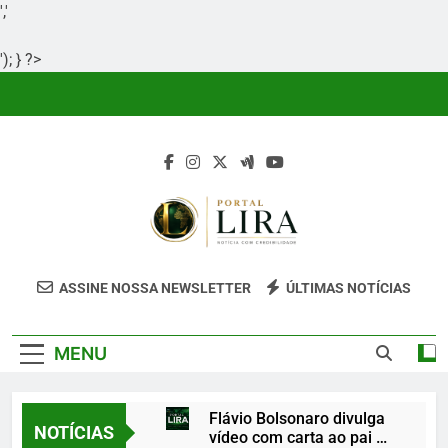
','
'); } ?>
Skip
to
content
Portal Lira
Portal Lira É Um Site Informativo
ASSINE NOSSA NEWSLETTER
ÚLTIMAS NOTÍCIAS
Dedicado À Produção E Divulgação De
Conteúdos Relevantes, Com Foco Em
MENU
Clareza, Responsabilidade E Uma Boa
Experiência Para O Leitor.
Flávio Bolsonaro divulga
NOTÍCIAS
vídeo com carta ao pai e