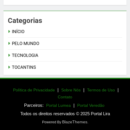
Categorias
INÍCIO
PELO MUNDO
TECNOLOGIA
TOCANTINS
|
|
|
Política de Privacidade
Sobre Nós
Termos de Uso
Contato
Parceiros:
|
Portal Lumea
Portal Veredão
Todos os direitos reservados © 2025 Portal Lira
BlazeThemes
Powered By
.