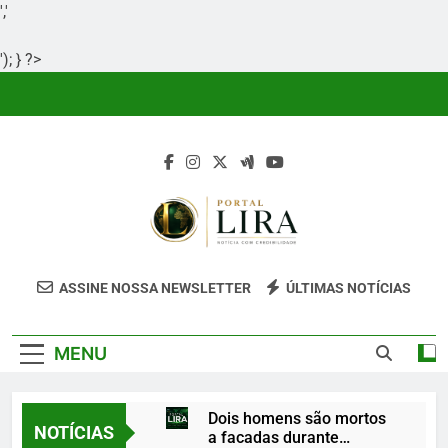
','
'); } ?>
Skip
to
content
Portal Lira
Portal Lira É Um Site Informativo
ASSINE NOSSA NEWSLETTER
ÚLTIMAS NOTÍCIAS
Dedicado À Produção E Divulgação De
Conteúdos Relevantes, Com Foco Em
MENU
Clareza, Responsabilidade E Uma Boa
Experiência Para O Leitor.
Dois homens são mortos
NOTÍCIAS
a facadas durante