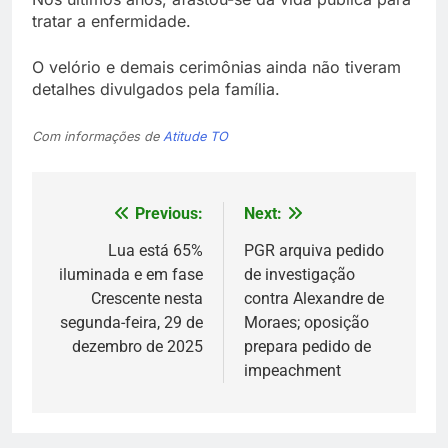
tratar a enfermidade.
O velório e demais cerimônias ainda não tiveram
detalhes divulgados pela família.
Com informações de
Atitude TO
Previous:
Next:
Navegação
de
Lua está 65%
PGR arquiva pedido
iluminada e em fase
de investigação
Post
Crescente nesta
contra Alexandre de
segunda-feira, 29 de
Moraes; oposição
dezembro de 2025
prepara pedido de
impeachment