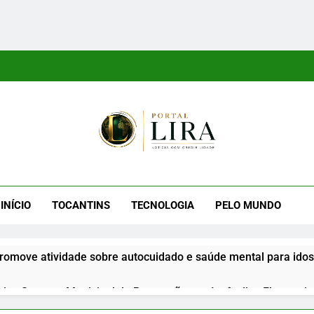
tal Lira
ra É Um Site Informativo Dedicado À Produção E Divulgação De
E Uma Boa Experiência P
INÍCIO
TOCANTINS
TECNOLOGIA
PELO MUNDO
romove atividade sobre autocuidado e saúde mental para id
iza Semana Municipal de Prevenção aos Incêndios Florestais 