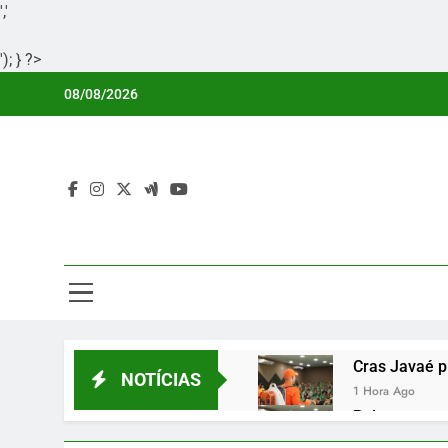
','
'); } ?>
Skip
08/08/2026
to
content
Por
Portal Li
Cras Javaé p
NOTÍCIAS
1 Hora Ago
Palmas organ
1 Hora Ago