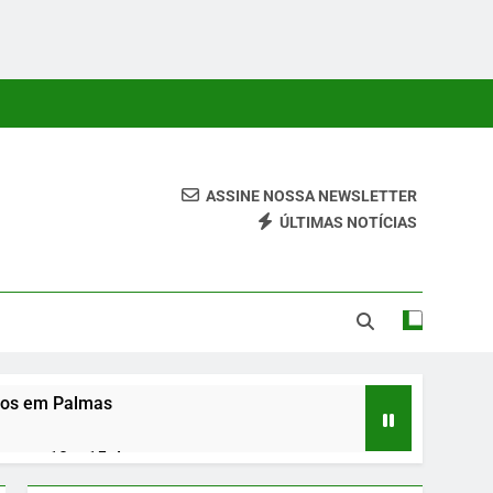
ASSINE NOSSA NEWSLETTER
ÚLTIMAS NOTÍCIAS
 Conteúdos Relevantes, Com Foco Em Clareza, Responsabilidade
ara O Leitor.
osos em Palmas
entre 10 e 15 de agosto