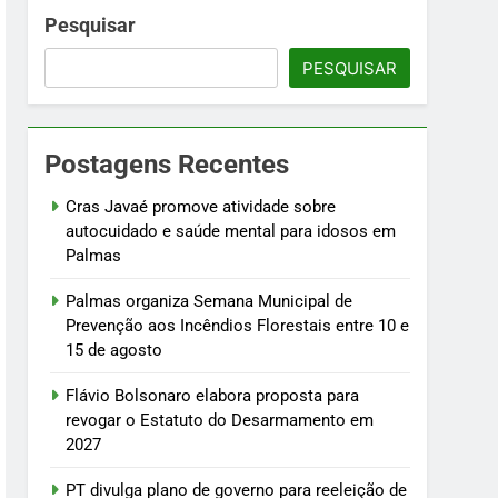
nto em 2027
Pesquisar
PESQUISAR
a e manutenção do arcabouço fiscal
 sábado, 8
Postagens Recentes
de Irajá
Cras Javaé promove atividade sobre
autocuidado e saúde mental para idosos em
Palmas
Palmas organiza Semana Municipal de
Prevenção aos Incêndios Florestais entre 10 e
15 de agosto
Flávio Bolsonaro elabora proposta para
revogar o Estatuto do Desarmamento em
2027
PT divulga plano de governo para reeleição de