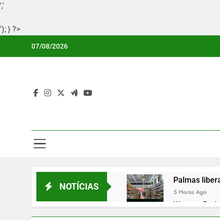
','
'); } ?>
Skip
07/08/2026
to
content
Por
Portal Li
Palmas liber
NOTÍCIAS
5 Horas Ago
Wagner Rodri
5 Horas Ago