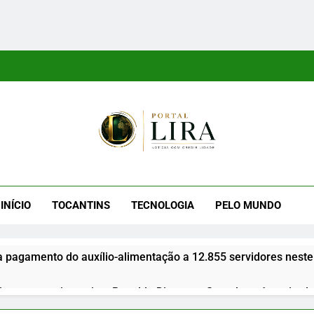
tal Lira
ra É Um Site Informativo Dedicado À Produção E Divulgação De
E Uma Boa Experiência P
INÍCIO
TOCANTINS
TECNOLOGIA
PELO MUNDO
a pagamento do auxílio-alimentação a 12.855 servidores neste
gues anuncia apoio a Ronaldo Dimas ao Senado após retirada 