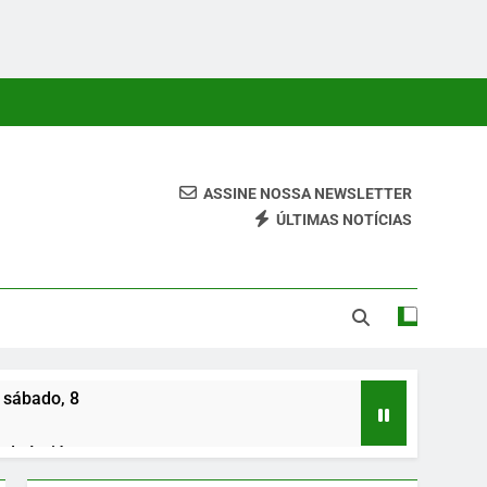
ASSINE NOSSA NEWSLETTER
ÚLTIMAS NOTÍCIAS
 Conteúdos Relevantes, Com Foco Em Clareza, Responsabilidade
ara O Leitor.
 sábado, 8
de Irajá