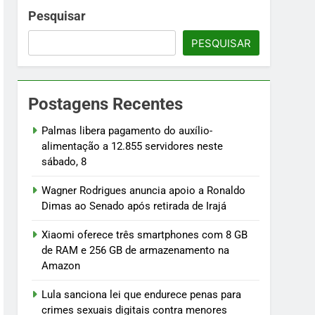
namento na Amazon
Pesquisar
PESQUISAR
menores
osentados
Postagens Recentes
ilhões
Palmas libera pagamento do auxílio-
alimentação a 12.855 servidores neste
sábado, 8
Wagner Rodrigues anuncia apoio a Ronaldo
Dimas ao Senado após retirada de Irajá
Xiaomi oferece três smartphones com 8 GB
de RAM e 256 GB de armazenamento na
Amazon
Lula sanciona lei que endurece penas para
crimes sexuais digitais contra menores