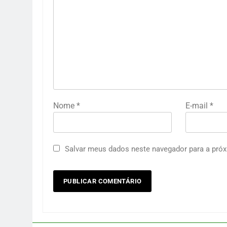
Nome
*
E-mail
*
Salvar meus dados neste navegador para a próx