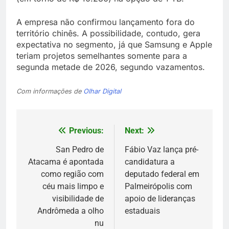
A empresa não confirmou lançamento fora do
território chinês. A possibilidade, contudo, gera
expectativa no segmento, já que Samsung e Apple
teriam projetos semelhantes somente para a
segunda metade de 2026, segundo vazamentos.
Com informações de
Olhar Digital
Previous:
Next:
Navegação
de
San Pedro de
Fábio Vaz lança pré-
Atacama é apontada
candidatura a
Post
como região com
deputado federal em
céu mais limpo e
Palmeirópolis com
visibilidade de
apoio de lideranças
Andrômeda a olho
estaduais
nu