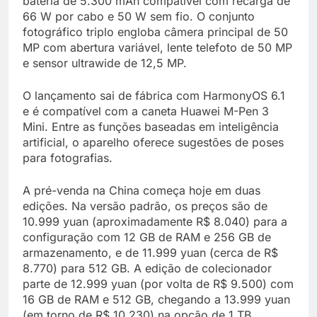
bateria de 5.300 mAh compatível com recarga de
66 W por cabo e 50 W sem fio. O conjunto
fotográfico triplo engloba câmera principal de 50
MP com abertura variável, lente telefoto de 50 MP
e sensor ultrawide de 12,5 MP.
O lançamento sai de fábrica com HarmonyOS 6.1
e é compatível com a caneta Huawei M-Pen 3
Mini. Entre as funções baseadas em inteligência
artificial, o aparelho oferece sugestões de poses
para fotografias.
A pré-venda na China começa hoje em duas
edições. Na versão padrão, os preços são de
10.999 yuan (aproximadamente R$ 8.040) para a
configuração com 12 GB de RAM e 256 GB de
armazenamento, e de 11.999 yuan (cerca de R$
8.770) para 512 GB. A edição de colecionador
parte de 12.999 yuan (por volta de R$ 9.500) com
16 GB de RAM e 512 GB, chegando a 13.999 yuan
(em torno de R$ 10.230) na opção de 1 TB.