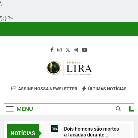
','
'); } ?>
Skip
to
content
Portal Lira
Portal Lira É Um Site Informativo
ASSINE NOSSA NEWSLETTER
ÚLTIMAS NOTÍCIAS
Dedicado À Produção E Divulgação De
Conteúdos Relevantes, Com Foco Em
MENU
Clareza, Responsabilidade E Uma Boa
Experiência Para O Leitor.
Dois homens são mortos
NOTÍCIAS
a facadas durante