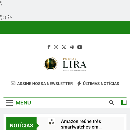
','
'); } ?>
Skip
to
content
Portal Lira
Portal Lira É Um Site Informativo
ASSINE NOSSA NEWSLETTER
ÚLTIMAS NOTÍCIAS
Dedicado À Produção E Divulgação De
Conteúdos Relevantes, Com Foco Em
MENU
Clareza, Responsabilidade E Uma Boa
Experiência Para O Leitor.
Amazon reúne três
NOTÍCIAS
smartwatches em