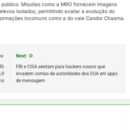
 e público. Missões como a MRO fornecem imagens
levos isolados, permitindo avaliar a evolução do
r formações incomuns como a do vale Candor Chasma.
s:
Next:
MS
FBI e CISA alertam para hackers russos que
,9
invadem contas de autoridades dos EUA em apps
ns
de mensagem