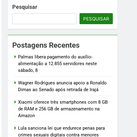
namento na Amazon
Pesquisar
PESQUISAR
menores
osentados
Postagens Recentes
ilhões
Palmas libera pagamento do auxílio-
alimentação a 12.855 servidores neste
sábado, 8
Wagner Rodrigues anuncia apoio a Ronaldo
Dimas ao Senado após retirada de Irajá
Xiaomi oferece três smartphones com 8 GB
de RAM e 256 GB de armazenamento na
Amazon
Lula sanciona lei que endurece penas para
crimes sexuais digitais contra menores