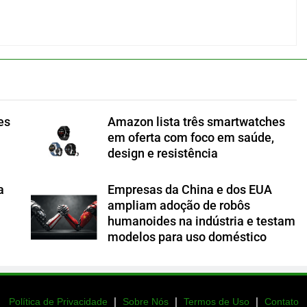
es
Amazon lista três smartwatches
em oferta com foco em saúde,
design e resistência
a
Empresas da China e dos EUA
ampliam adoção de robôs
humanoides na indústria e testam
modelos para uso doméstico
|
|
|
Política de Privacidade
Sobre Nós
Termos de Uso
Contato