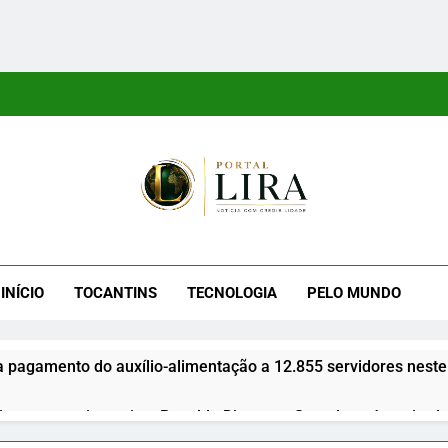
tal Lira
ra É Um Site Informativo Dedicado À Produção E Divulgação De
E Uma Boa Experiência P
INÍCIO
TOCANTINS
TECNOLOGIA
PELO MUNDO
a pagamento do auxílio-alimentação a 12.855 servidores neste
gues anuncia apoio a Ronaldo Dimas ao Senado após retirada 