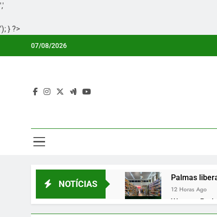
','
'); } ?>
Skip
07/08/2026
to
content
Por
Portal Li
Palmas liber
NOTÍCIAS
12 Horas Ago
Wagner Rodri
13 Horas Ago