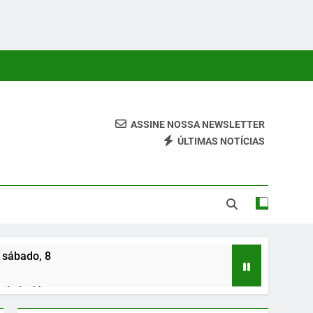
ASSINE NOSSA NEWSLETTER
ÚLTIMAS NOTÍCIAS
 Conteúdos Relevantes, Com Foco Em Clareza, Responsabilidade
ara O Leitor.
 sábado, 8
de Irajá