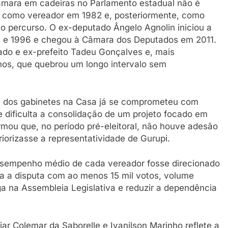
âmara em cadeiras no Parlamento estadual não é
s como vereador em 1982 e, posteriormente, como
 percurso. O ex-deputado Ângelo Agnolin iniciou a
993 e 1996 e chegou à Câmara dos Deputados em 2011.
o e ex-prefeito Tadeu Gonçalves e, mais
nos, que quebrou um longo intervalo sem
e dos gabinetes na Casa já se comprometeu com
 dificulta a consolidação de um projeto focado em
irmou que, no período pré-eleitoral, não houve adesão
iorizasse a representatividade de Gurupi.
esempenho médio de cada vereador fosse direcionado
ria a disputa com ao menos 15 mil votos, volume
ga na Assembleia Legislativa e reduzir a dependência
ar Colemar da Saborelle e Ivanilson Marinho reflete a