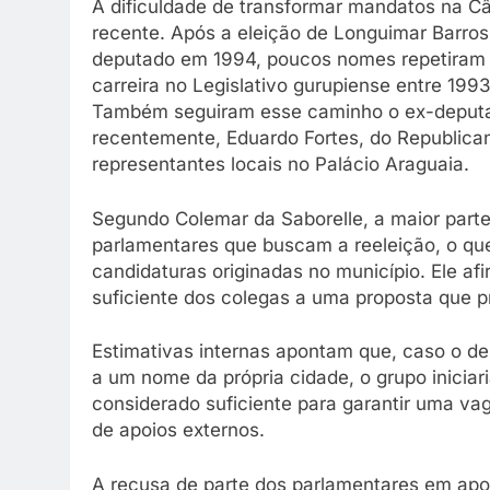
A dificuldade de transformar mandatos na C
recente. Após a eleição de Longuimar Barro
deputado em 1994, poucos nomes repetiram o
carreira no Legislativo gurupiense entre 1
Também seguiram esse caminho o ex-deputad
recentemente, Eduardo Fortes, do Republica
representantes locais no Palácio Araguaia.
Segundo Colemar da Saborelle, a maior part
parlamentares que buscam a reeleição, o que
candidaturas originadas no município. Ele af
suficiente dos colegas a uma proposta que pr
Estimativas internas apontam que, caso o d
a um nome da própria cidade, o grupo inicia
considerado suficiente para garantir uma va
de apoios externos.
A recusa de parte dos parlamentares em apoi