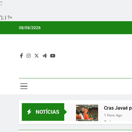
','
'); } ?>
Skip
08/08/2026
to
content
Por
Portal Li
Cras Javaé p
NOTÍCIAS
1 Hora Ago
Palmas organ
1 Hora Ago