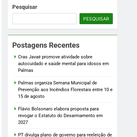
nto em 2027
Pesquisar
PESQUISAR
a e manutenção do arcabouço fiscal
 sábado, 8
Postagens Recentes
de Irajá
Cras Javaé promove atividade sobre
autocuidado e saúde mental para idosos em
Palmas
Palmas organiza Semana Municipal de
Prevenção aos Incêndios Florestais entre 10 e
15 de agosto
Flávio Bolsonaro elabora proposta para
revogar o Estatuto do Desarmamento em
2027
PT divulga plano de governo para reeleição de