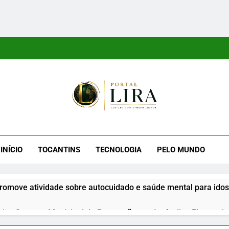
tal Lira
ra É Um Site Informativo Dedicado À Produção E Divulgação De
E Uma Boa Experiência P
INÍCIO
TOCANTINS
TECNOLOGIA
PELO MUNDO
romove atividade sobre autocuidado e saúde mental para id
iza Semana Municipal de Prevenção aos Incêndios Florestais 