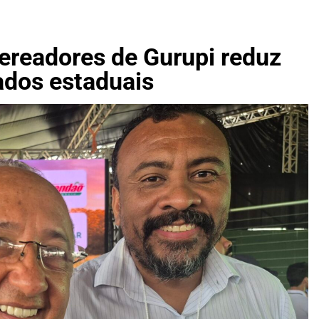
naro elabora proposta para revogar o Estatuto do Desarmame
lano de governo para reeleição de Lula com foco em soberani
vereadores de Gurupi reduz
ados estaduais
a pagamento do auxílio-alimentação a 12.855 servidores neste
gues anuncia apoio a Ronaldo Dimas ao Senado após retirada 