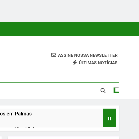
ASSINE NOSSA NEWSLETTER
ÚLTIMAS NOTÍCIAS
 Conteúdos Relevantes, Com Foco Em Clareza, Responsabilidade
ara O Leitor.
osos em Palmas
entre 10 e 15 de agosto