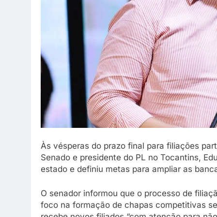
Às vésperas do prazo final para filiações par
Senado e presidente do PL no Tocantins, Ed
estado e definiu metas para ampliar as banca
O senador informou que o processo de filiaç
foco na formação de chapas competitivas sem
recebe novos filiados “com atenção para não 