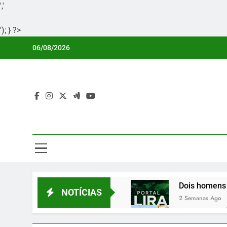
','
'); } ?>
Skip
06/08/2026
to
content
Por
Portal Li
Dois homens 
NOTÍCIAS
2 Semanas Ago
Vicentinho Jú
2 Semanas Ago