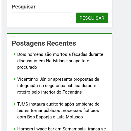
 fictícios com Bob Esponja e Lula Molusco
Pesquisar
PESQUISAR
fogo
Postagens Recentes
ústria e testam modelos para uso
Dois homens são mortos a facadas durante
discussão em Natividade; suspeito é
procurado
Vicentinho Júnior apresenta propostas de
integração na segurança pública durante
roteiro pelo interior do Tocantins
TJMS instaura auditoria após ambiente de
testes tornar públicos processos fictícios
com Bob Esponja e Lula Molusco
Homem invade bar em Samambaia, tranca-se