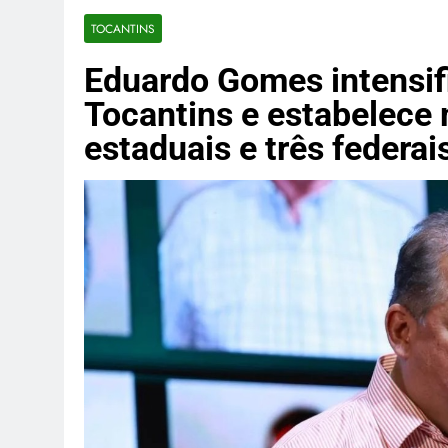
TJMS instaur
TOCANTINS
2 Semanas Ago
Homem invad
Eduardo Gomes intensifi
2 Semanas Ago
Tocantins e estabelece 
SpaceX adia 1
estaduais e três federai
2 Semanas Ago
Empresas da 
doméstico
2 Semanas Ago