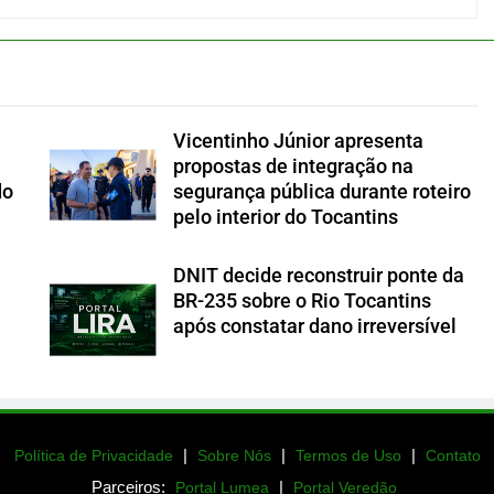
Vicentinho Júnior apresenta
propostas de integração na
do
segurança pública durante roteiro
pelo interior do Tocantins
DNIT decide reconstruir ponte da
BR-235 sobre o Rio Tocantins
após constatar dano irreversível
|
|
|
Política de Privacidade
Sobre Nós
Termos de Uso
Contato
Parceiros:
|
Portal Lumea
Portal Veredão