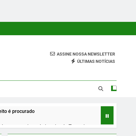
ASSINE NOSSA NEWSLETTER
ÚLTIMAS NOTÍCIAS
 Conteúdos Relevantes, Com Foco Em Clareza, Responsabilidade
ara O Leitor.
ito é procurado
urante roteiro pelo interior do Tocantins