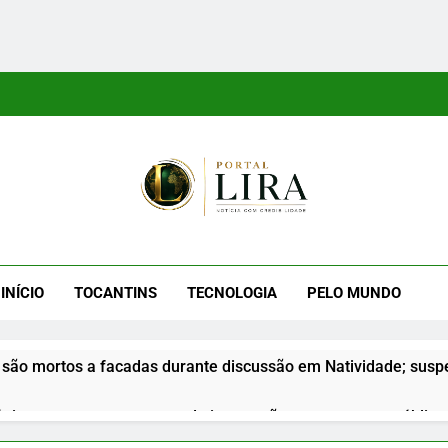
tal Lira
ra É Um Site Informativo Dedicado À Produção E Divulgação De
E Uma Boa Experiência P
INÍCIO
TOCANTINS
TECNOLOGIA
PELO MUNDO
são mortos a facadas durante discussão em Natividade; suspe
nior apresenta propostas de integração na segurança pública d