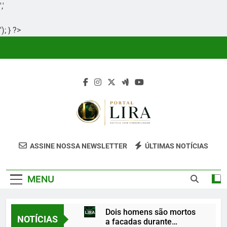
','
'); } ?>
Skip
to
content
Portal Lira
Portal Lira É Um Site Informativo
ASSINE NOSSA NEWSLETTER
ÚLTIMAS NOTÍCIAS
Dedicado À Produção E Divulgação De
Conteúdos Relevantes, Com Foco Em
MENU
Clareza, Responsabilidade E Uma Boa
Experiência Para O Leitor.
Dois homens são mortos
NOTÍCIAS
a facadas durante