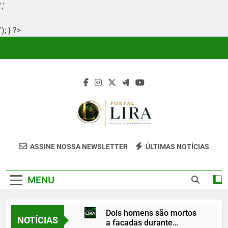
','
'); } ?>
Skip
to
content
Portal Lira
Portal Lira É Um Site Informativo
ASSINE NOSSA NEWSLETTER
ÚLTIMAS NOTÍCIAS
Dedicado À Produção E Divulgação De
Conteúdos Relevantes, Com Foco Em
MENU
Clareza, Responsabilidade E Uma Boa
Experiência Para O Leitor.
Dois homens são mortos
NOTÍCIAS
a facadas durante