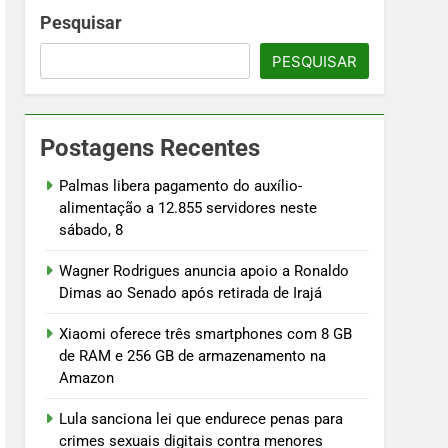
namento na Amazon
Pesquisar
PESQUISAR
menores
osentados
Postagens Recentes
ilhões
Palmas libera pagamento do auxílio-
alimentação a 12.855 servidores neste
sábado, 8
Wagner Rodrigues anuncia apoio a Ronaldo
Dimas ao Senado após retirada de Irajá
Xiaomi oferece três smartphones com 8 GB
de RAM e 256 GB de armazenamento na
Amazon
Lula sanciona lei que endurece penas para
crimes sexuais digitais contra menores