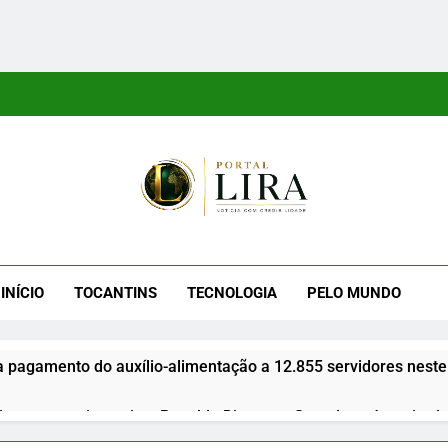
tal Lira
ra É Um Site Informativo Dedicado À Produção E Divulgação De
E Uma Boa Experiência P
INÍCIO
TOCANTINS
TECNOLOGIA
PELO MUNDO
a pagamento do auxílio-alimentação a 12.855 servidores neste
gues anuncia apoio a Ronaldo Dimas ao Senado após retirada 