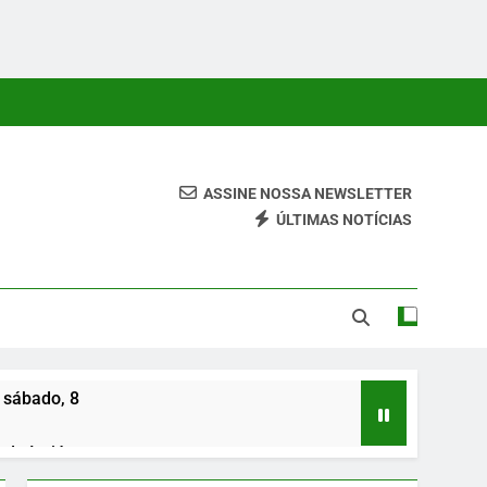
ASSINE NOSSA NEWSLETTER
ÚLTIMAS NOTÍCIAS
 Conteúdos Relevantes, Com Foco Em Clareza, Responsabilidade
ara O Leitor.
 sábado, 8
de Irajá