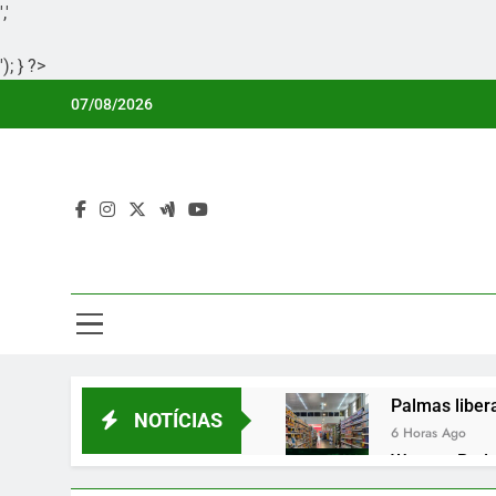
','
'); } ?>
Skip
07/08/2026
to
content
Por
Portal Li
Palmas liber
NOTÍCIAS
6 Horas Ago
Wagner Rodri
7 Horas Ago