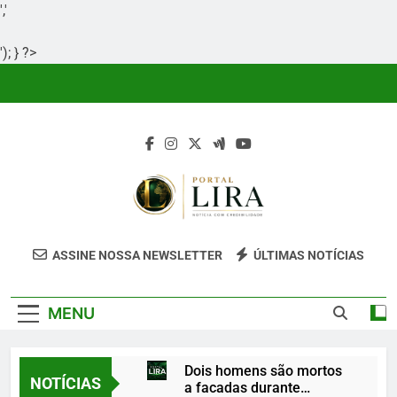
','
'); } ?>
Skip
to
content
Portal Lira
Portal Lira É Um Site Informativo
ASSINE NOSSA NEWSLETTER
ÚLTIMAS NOTÍCIAS
Dedicado À Produção E Divulgação De
Conteúdos Relevantes, Com Foco Em
MENU
Clareza, Responsabilidade E Uma Boa
Experiência Para O Leitor.
Dois homens são mortos
NOTÍCIAS
a facadas durante