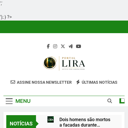
','
'); } ?>
Skip
to
content
Portal Lira
Portal Lira É Um Site Informativo
ASSINE NOSSA NEWSLETTER
ÚLTIMAS NOTÍCIAS
Dedicado À Produção E Divulgação De
Conteúdos Relevantes, Com Foco Em
MENU
Clareza, Responsabilidade E Uma Boa
Experiência Para O Leitor.
Dois homens são mortos
NOTÍCIAS
a facadas durante