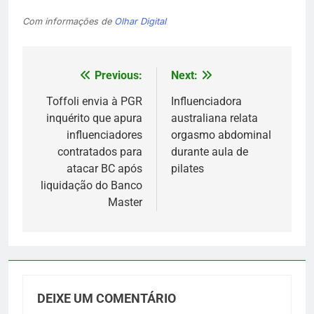
Com informações de
Olhar Digital
Previous:
Next:
Navegação
de
Toffoli envia à PGR
Influenciadora
inquérito que apura
australiana relata
Post
influenciadores
orgasmo abdominal
contratados para
durante aula de
atacar BC após
pilates
liquidação do Banco
Master
DEIXE UM COMENTÁRIO