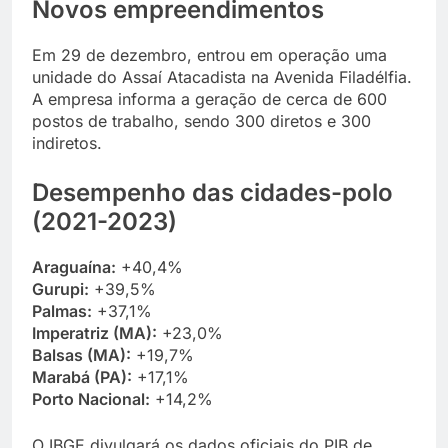
Novos empreendimentos
Em 29 de dezembro, entrou em operação uma
unidade do Assaí Atacadista na Avenida Filadélfia.
A empresa informa a geração de cerca de 600
postos de trabalho, sendo 300 diretos e 300
indiretos.
Desempenho das cidades-polo
(2021-2023)
Araguaína:
+40,4%
Gurupi:
+39,5%
Palmas:
+37,1%
Imperatriz (MA):
+23,0%
Balsas (MA):
+19,7%
Marabá (PA):
+17,1%
Porto Nacional:
+14,2%
O IBGE divulgará os dados oficiais do PIB de