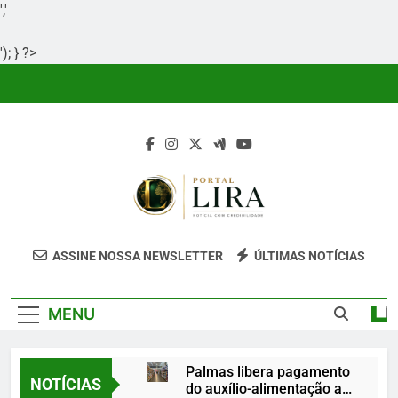
','
'); } ?>
Skip
to
content
Portal Lira
Portal Lira É Um Site Informativo
ASSINE NOSSA NEWSLETTER
ÚLTIMAS NOTÍCIAS
Dedicado À Produção E Divulgação De
Conteúdos Relevantes, Com Foco Em
MENU
Clareza, Responsabilidade E Uma Boa
Experiência Para O Leitor.
Palmas libera pagamento
NOTÍCIAS
do auxílio-alimentação a