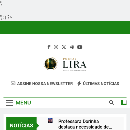
','
'); } ?>
Skip
to
content
Portal Lira
Portal Lira É Um Site Informativo
ASSINE NOSSA NEWSLETTER
ÚLTIMAS NOTÍCIAS
Dedicado À Produção E Divulgação De
Conteúdos Relevantes, Com Foco Em
MENU
Clareza, Responsabilidade E Uma Boa
Experiência Para O Leitor.
Professora Dorinha
NOTÍCIAS
destaca necessidade de