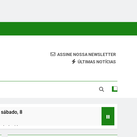
ASSINE NOSSA NEWSLETTER
ÚLTIMAS NOTÍCIAS
 Conteúdos Relevantes, Com Foco Em Clareza, Responsabilidade
ara O Leitor.
 sábado, 8
de Irajá