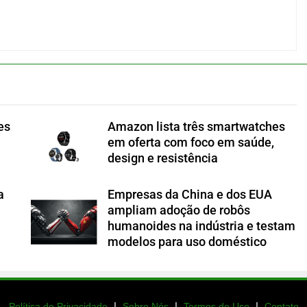
es
Amazon lista três smartwatches
em oferta com foco em saúde,
design e resistência
a
Empresas da China e dos EUA
ampliam adoção de robôs
humanoides na indústria e testam
modelos para uso doméstico
|
|
|
Política de Privacidade
Sobre Nós
Termos de Uso
Contato