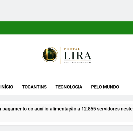
tal Lira
ra É Um Site Informativo Dedicado À Produção E Divulgação De
E Uma Boa Experiência P
INÍCIO
TOCANTINS
TECNOLOGIA
PELO MUNDO
a pagamento do auxílio-alimentação a 12.855 servidores neste
gues anuncia apoio a Ronaldo Dimas ao Senado após retirada 