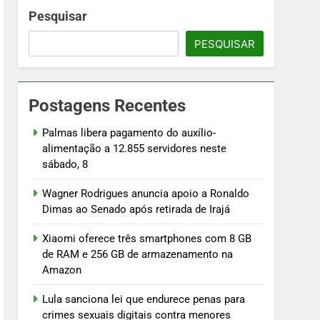
namento na Amazon
Pesquisar
PESQUISAR
menores
osentados
Postagens Recentes
ilhões
Palmas libera pagamento do auxílio-
alimentação a 12.855 servidores neste
sábado, 8
Wagner Rodrigues anuncia apoio a Ronaldo
Dimas ao Senado após retirada de Irajá
Xiaomi oferece três smartphones com 8 GB
de RAM e 256 GB de armazenamento na
Amazon
Lula sanciona lei que endurece penas para
crimes sexuais digitais contra menores