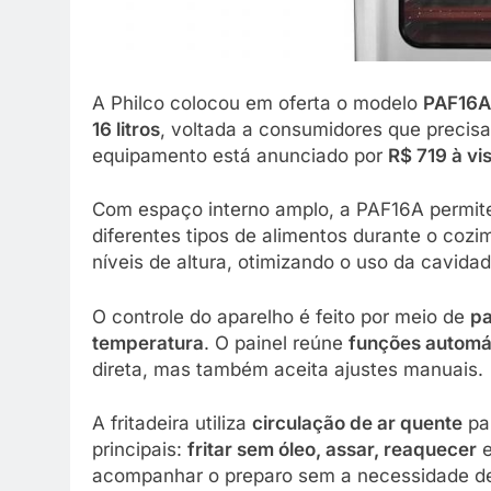
A Philco colocou em oferta o modelo
PAF16A
16 litros
, voltada a consumidores que precis
equipamento está anunciado por
R$ 719 à vi
Com espaço interno amplo, a PAF16A permi
diferentes tipos de alimentos durante o coz
níveis de altura, otimizando o uso da cavid
O controle do aparelho é feito por meio de
pa
temperatura
. O painel reúne
funções automá
direta, mas também aceita ajustes manuais.
A fritadeira utiliza
circulação de ar quente
pa
principais:
fritar sem óleo, assar, reaquecer
acompanhar o preparo sem a necessidade de a