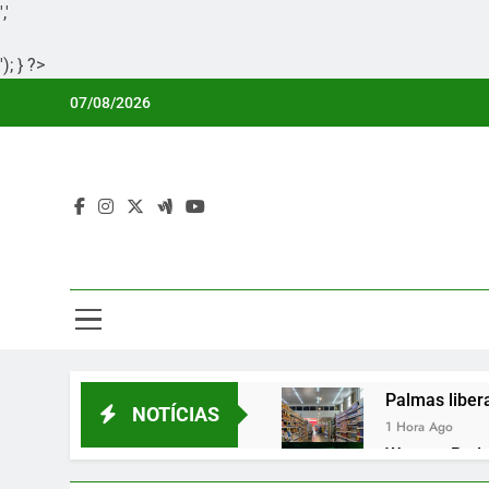
','
'); } ?>
Skip
07/08/2026
to
content
Por
Portal Li
Palmas liber
NOTÍCIAS
1 Hora Ago
Wagner Rodri
2 Horas Ago