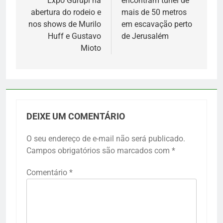
Expo Gurupi na
encontram túnel de
Post
abertura do rodeio e
mais de 50 metros
nos shows de Murilo
em escavação perto
Huff e Gustavo
de Jerusalém
Mioto
DEIXE UM COMENTÁRIO
O seu endereço de e-mail não será publicado.
Campos obrigatórios são marcados com
*
Comentário
*