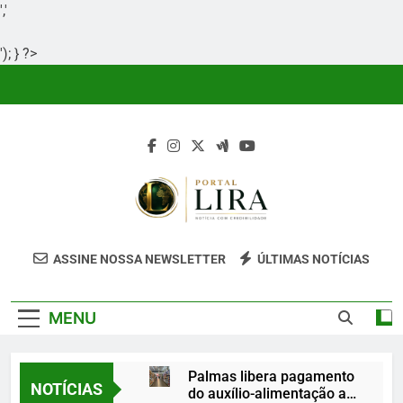
','
'); } ?>
Skip
to
content
Portal Lira
Portal Lira É Um Site Informativo
ASSINE NOSSA NEWSLETTER
ÚLTIMAS NOTÍCIAS
Dedicado À Produção E Divulgação De
Conteúdos Relevantes, Com Foco Em
MENU
Clareza, Responsabilidade E Uma Boa
Experiência Para O Leitor.
Palmas libera pagamento
NOTÍCIAS
do auxílio-alimentação a