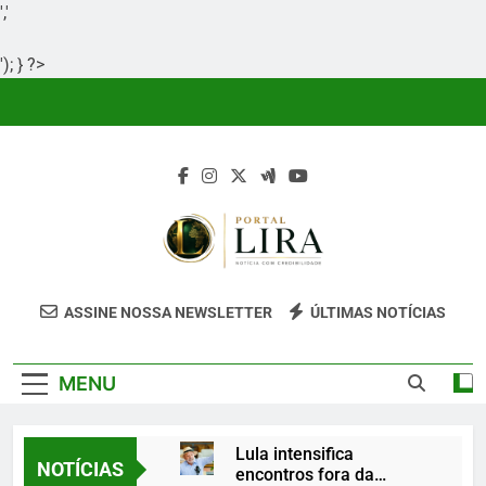
','
'); } ?>
Skip
to
content
Portal Lira
Portal Lira É Um Site Informativo
ASSINE NOSSA NEWSLETTER
ÚLTIMAS NOTÍCIAS
Dedicado À Produção E Divulgação De
Conteúdos Relevantes, Com Foco Em
MENU
Clareza, Responsabilidade E Uma Boa
Experiência Para O Leitor.
Lula intensifica
NOTÍCIAS
encontros fora da